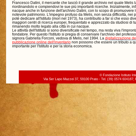
Francesco Datini, il mercante che lasciò il grande archivio nel quale Melis l
riordinandolo e compiendovi le sue più importanti ricerche. Inizialmente, infatt
nacque anche in funzione dell'archivio Datini, con lo scopo di promuovere l
notevole patrimonio. L'impegno profuso da Melis, non senza difficoltà, nei po
poté dedicare all'Istituto (morì nel 1973), ha contribuito a far sì che esso di
maggiori centri di ricerca europei, frequentato e apprezzato da studiosi di tu
rimanendo molto legato alla città in cui nacque.
Le attività dell'Istituto si sono diversificate nel tempo, ma resta viva l'impron
fondatore. Per questo l'Istituto si pregia di conservare l'archivio del profess
signora Gabriella Forconi, vedova di Melis, nel 1994. La
digitalizzazione del
pubblicazione online dell'inventario
non possono che essere un tributo a qu
importante per l'Istituto e per la storia economica.
© Fondazione Istituto Int
Via Ser Lapo Mazzei 37, 59100 Prato - Tel. (39) 0574 604187; F